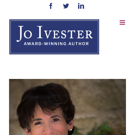
Skip
Facebook
Twitter
LinkedIn
to
content